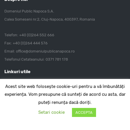
Domeniul Public Napoca S.A.
Calea Someseni nr.2, Cluj-Napoca, 400397, Romania
Telefon:
+40 (0)264 552 666
Fax:
+40 (0)264 444 576
Email:
office@domeniulpublicanapoca.ro
Telefonul Cetateanului:
0371 781 178
Linkuri utile
Home
Acest site web folosește cookie-uri pentru a vă îmbunătăți
Noutati
experiența. Vom presupune că sunteți de acord cu asta, dar
Administratie
puteți renunța dacă doriți.
Ultimele noutati
Setari cookie
ACCEPTA
Proiect scrisoare de asteptari privind performantele asteptate
Pr